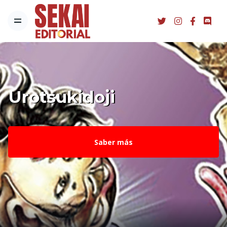
Las lágrimas del
homúnculo: La alquimia
para desaparecer
contigo
Saber más